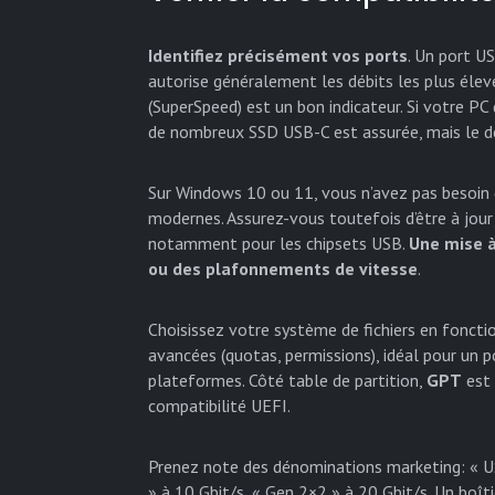
Identifiez précisément vos ports
. Un port U
autorise généralement les débits les plus élev
(SuperSpeed) est un bon indicateur. Si votre PC
de nombreux SSD USB-C est assurée, mais le déb
Sur Windows 10 ou 11, vous n’avez pas besoin d
modernes. Assurez-vous toutefois d’être à jou
notamment pour les chipsets USB.
Une mise à
ou des plafonnements de vitesse
.
Choisissez votre système de fichiers en fonctio
avancées (quotas, permissions), idéal pour un
plateformes. Côté table de partition,
GPT
est 
compatibilité UEFI.
Prenez note des dénominations marketing: « US
» à 10 Gbit/s, « Gen 2×2 » à 20 Gbit/s. Un boî