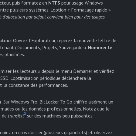
lecteur, puis formatez en
NTFS
pour usage Windows
entre plusieurs systèmes. L’option « Formatage rapide »
té d’allocation par défaut convient bien pour des usages
rateur
. Ouvrez l’Explorateur, repérez la nouvelle lettre de
intenant (Documents, Projets, Sauvegardes).
Nommer le
es planifiées.
imiser les lecteurs » depuis le menu Démarrer et vérifiez
SSD. L’optimisation périodique déclenchera la
et la constance des performances.
s
. Sur Windows Pro, BitLocker To Go chiffre aisément un
nomades ou les données professionnelles. Notez que le
2
s de
transfert
sur des machines peu puissantes.
Copiez un gros dossier (plusieurs gigaoctets) et observez