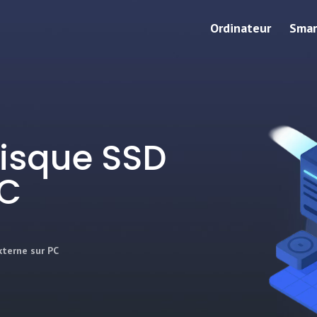
Ordinateur
Smar
disque SSD
PC
xterne sur PC