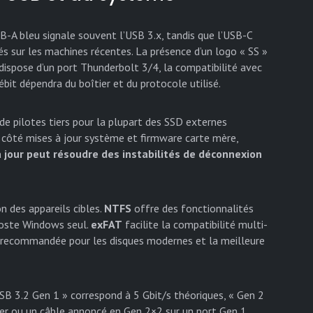
SB-A bleu signale souvent l’USB 3.x, tandis que l’USB-C
és sur les machines récentes. La présence d’un logo « SS »
 dispose d’un port Thunderbolt 3/4, la compatibilité avec
it dépendra du boîtier et du protocole utilisé.
e pilotes tiers pour la plupart des SSD externes
r côté mises à jour système et firmware carte mère,
 jour peut résoudre des instabilités de déconnexion
n des appareils cibles.
NTFS
offre des fonctionnalités
 poste Windows seul.
exFAT
facilite la compatibilité multi-
recommandée pour les disques modernes et la meilleure
B 3.2 Gen 1 » correspond à 5 Gbit/s théoriques, « Gen 2
tier ou un câble annoncé en Gen 2×2 sur un port Gen 1