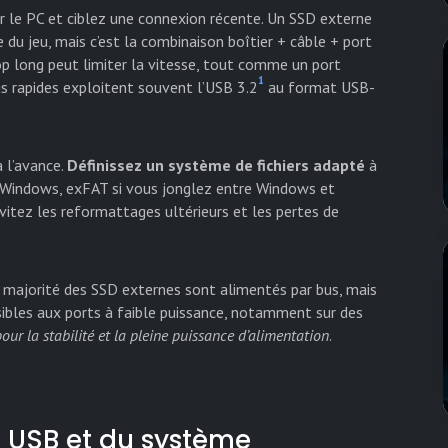
ur le PC et ciblez une connexion récente. Un SSD externe
e du jeu, mais c’est la combinaison boîtier + câble + port
rop long peut limiter la vitesse, tout comme un port
1
us rapides exploitent souvent l’USB 3.2
au format USB-
à l’avance.
Définissez un système de fichiers adapté
à
 Windows, exFAT si vous jonglez entre Windows et
vitez les reformattages ultérieurs et les pertes de
La majorité des SSD externes sont alimentés par bus, mais
nsibles aux ports à faible puissance, notamment sur des
pour la stabilité et la pleine puissance d’alimentation
.
té USB et du système